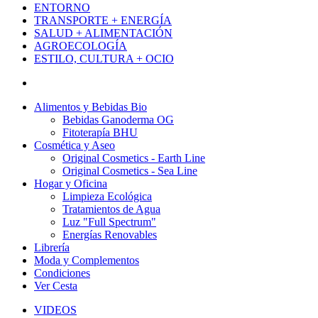
ENTORNO
TRANSPORTE + ENERGÍA
SALUD + ALIMENTACIÓN
AGROECOLOGÍA
ESTILO, CULTURA + OCIO
Alimentos y Bebidas Bio
Bebidas Ganoderma OG
Fitoterapía BHU
Cosmética y Aseo
Original Cosmetics - Earth Line
Original Cosmetics - Sea Line
Hogar y Oficina
Limpieza Ecológica
Tratamientos de Agua
Luz "Full Spectrum"
Energías Renovables
Librería
Moda y Complementos
Condiciones
Ver Cesta
VIDEOS