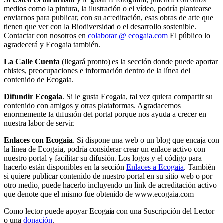
medios como la pintura, la ilustración o el vídeo, podría plantearse
enviarnos para publicar, con su acreditación, esas obras de arte que
tienen que ver con la Biodiversidad o el desarrollo sostenible.
Contactar con nosotros en
colaborar @ ecogaia.com
El público lo
agradecerá y Ecogaia también.
La Calle Cuenta
(llegará pronto) es la sección donde puede aportar
chistes, preocupaciones e información dentro de la línea del
contenido de Ecogaia.
Difundir Ecogaia
. Si le gusta Ecogaia, tal vez quiera compartir su
contenido con amigos y otras plataformas. Agradacemos
enormemente la difusión del portal porque nos ayuda a crecer en
nuestra labor de servir.
Enlaces con Ecogaia
. Si dispone una web o un blog que encaja con
la línea de Ecogaia, podría considerar crear un enlace activo con
nuestro portal y facilitar su difusión. Los logos y el código para
hacerlo están disponibles en la sección
Enlaces a Ecogaia
. También
si quiere publicar contenido de nuestro portal en su sitio web o por
otro medio, puede hacerlo incluyendo
un link de acreditación activo
que denote que el mismo fue obtenido de www.ecogaia.com
Como lector puede apoyar Ecogaia con una Suscripción del Lector
o una
donación
.